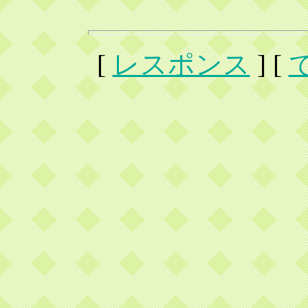
[
レスポンス
] [