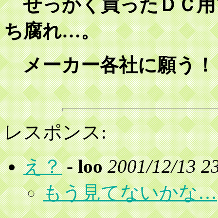
せっかく買ったＤＣ用
ち腐れ…。
メーカー各社に願う！
レスポンス:
え？
-
loo
2001/12/13 2
もう見てないかな…