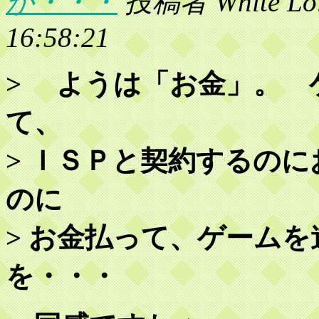
が・・・
投稿者 White Lol
16:58:21
> ようは「お金」。 
て、
> ＩＳＰと契約するの
のに
> お金払って、ゲーム
を・・・