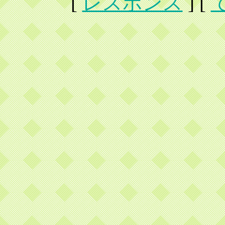
[
レスポンス
] [