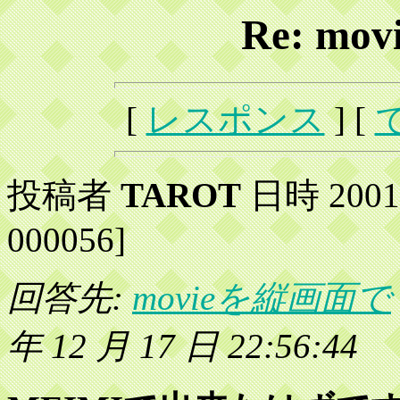
Re: m
[
レスポンス
] [
投稿者
TAROT
日時 2001 
000056]
回答先:
movieを縦画面で
年 12 月 17 日 22:56:44