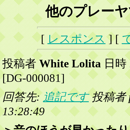
他のプレーヤ
[
レスポンス
] [
投稿者
White Lolita
日時 2
[DG-000081]
回答先:
追記です
投稿者 po
13:28:49