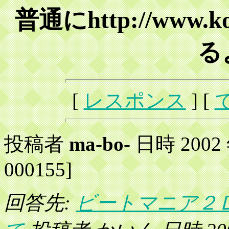
普通にhttp://www.k
るよ
[
レスポンス
] [
投稿者
ma-bo-
日時 2002 年
000155]
回答先:
ビートマニア２