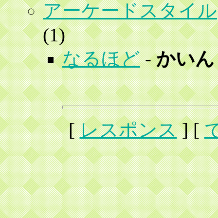
アーケードスタイル
(
1)
なるほど
-
かいん
[
レスポンス
] [