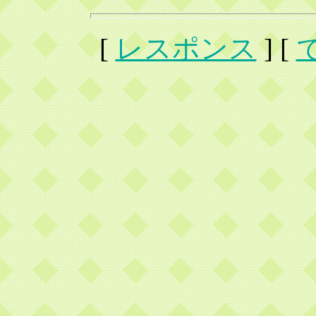
[
レスポンス
] [