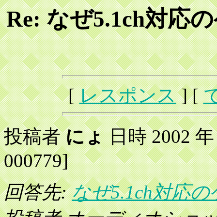
Re: なぜ5.1ch
[
レスポンス
] [
投稿者
にょ
日時 2002 年 1
000779]
回答先:
なぜ5.1ch対