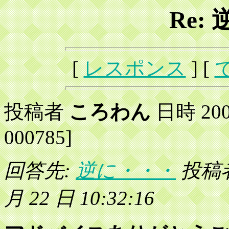
Re:
[
レスポンス
] [
投稿者
ころわん
日時 2002
000785]
回答先:
逆に・・・
投稿者 
月 22 日 10:32:16