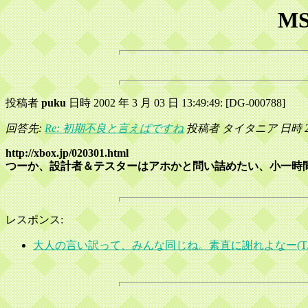
M
投稿者
puku
日時 2002 年 3 月 03 日 13:49:49: [DG-000788]
回答先:
Re: 初期不良と言えばですね
投稿者 タイタニア 日時 2002 
http://xbox.jp/020301.html
つーか、設計者＆テスターはアホかと問い詰めたい、小一時
レスポンス:
大人の言い訳って、みんな同じね。素直に謝れよなー(T/