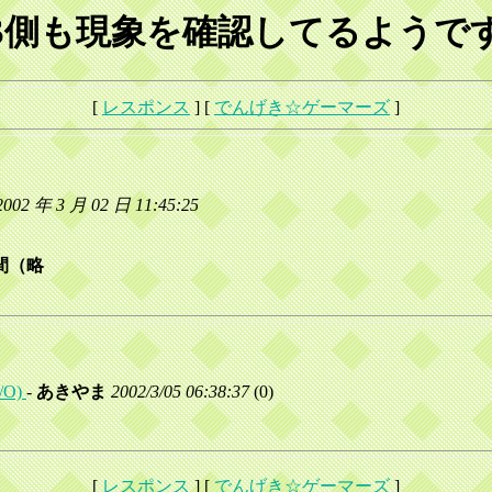
S側も現象を確認してるようで
[
レスポンス
] [
でんげき☆ゲーマーズ
]
年 3 月 02 日 11:45:25
間（略
O)
-
あきやま
2002/3/05 06:38:37
(
0)
[
レスポンス
] [
でんげき☆ゲーマーズ
]