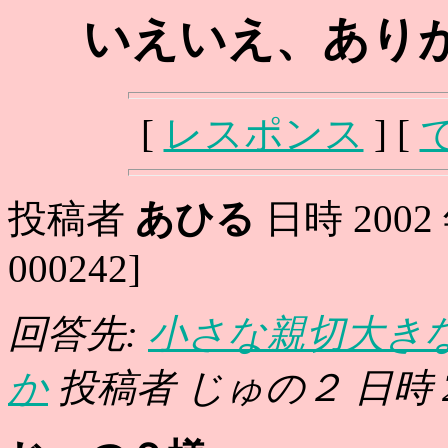
いえいえ、あり
[
レスポンス
] [
投稿者
あひる
日時 2002 年
000242]
回答先:
小さな親切大き
か
投稿者 じゅの２ 日時 2002