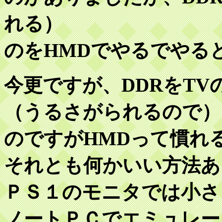
れる）
のをHMDでやるでやる
今更ですが、DDRをT
（うるさがられるので）
のですがHMDって慣れ
それとも何かいい方法あ
ＰＳ１のモニタでは小さ
ノートＰＣでエミュレー