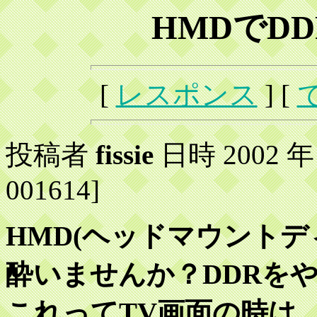
HMDでD
[
レスポンス
] [
投稿者
fissie
日時 2002 年 3
001614]
HMD(ヘッドマウント
酔いませんか？DDRを
これってTV画面の時は