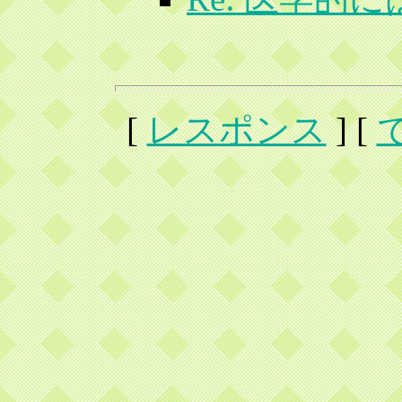
[
レスポンス
] [