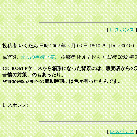
[
レスポンス
]
投稿者
いくたん
日時 2002 年 3 月 03 日 18:10:29: [DG-000180]
回答先:
大人の事情（笑）
投稿者 ＷＡＩＷＡＩ 日時 2002 年 3 月 
CD-ROM Pケースから箱形になった背景には、販売店からの
苦情の対策、のもあったり。
Windows95>98への流動時期には色々有ったもんです。
レスポンス:
[
レスポンス
]