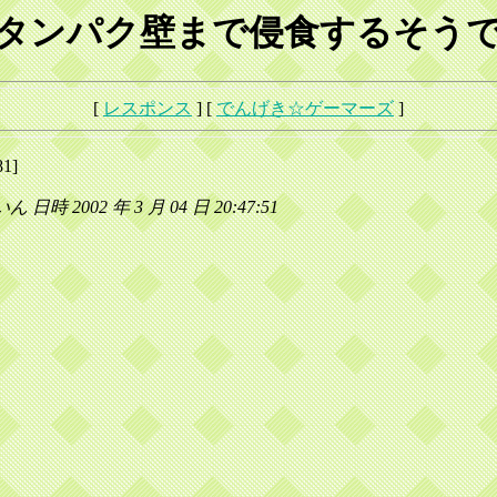
タンパク壁まで侵食するそう
[
レスポンス
] [
でんげき☆ゲーマーズ
]
81]
日時 2002 年 3 月 04 日 20:47:51