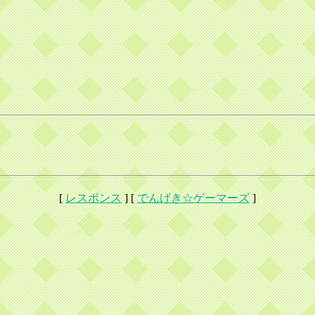
[
レスポンス
] [
でんげき☆ゲーマーズ
]