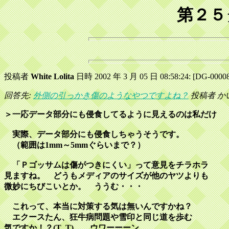
第２５
投稿者
White Lolita
日時 2002 年 3 月 05 日 08:58:24: [DG-0000
回答先:
外側の引っかき傷のようなやつですよね？
投稿者 かいん 
＞一応データ部分にも侵食してるように見えるのは私だけ
実際、データ部分にも侵食しちゃうそうです。
（範囲は1mm～5mmぐらいまで？）
「Ｐゴッサムは傷がつきにくい」って意見をチラホラ
見ますね。 どうもメディアのサイズが他のヤツよりも
微妙にちびこいとか。 ううむ・・・
これって、本当に対策する気は無いんですかね？
エクースたん、狂牛病問題や雪印と同じ道を歩む
気ですか！？(T_T) ウワーーーン