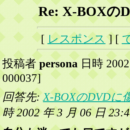
Re: X-BO
[
レスポンス
] [
投稿者
persona
日時 2002 年
000037]
回答先:
X-BOXのDVD
時 2002 年 3 月 06 日 23:4