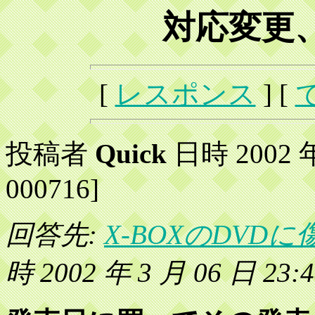
対応変更
[
レスポンス
] [
投稿者
Quick
日時 2002 年 
000716]
回答先:
X-BOXのDVD
時 2002 年 3 月 06 日 23:4