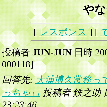
やな
[
レスポンス
] [
投稿者
JUN-JUN
日時 2002
000118]
回答先:
大浦博久常務っ
っちゃぃ
投稿者 鉄之助 日時 
23:23:46