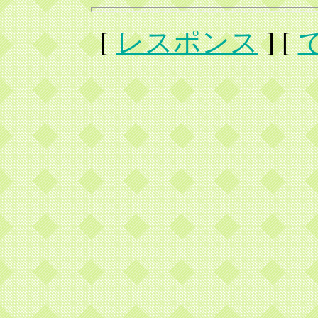
[
レスポンス
] [