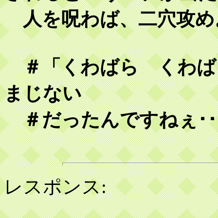
人を呪わば、二穴攻め。 Na,d
＃「くわばら くわば
まじない
＃だったんですねぇ･
レスポンス: