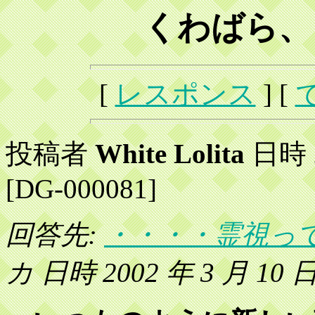
くわばら、
[
レスポンス
] [
投稿者
White Lolita
日時 2
[DG-000081]
回答先:
・・・・霊視っ
カ 日時 2002 年 3 月 10 日 