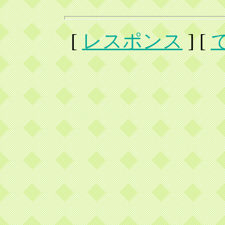
[
レスポンス
] [