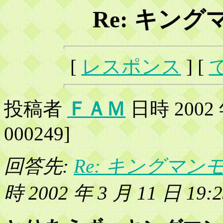
Re: キン
[
レスポンス
] [
投稿者
ＦＡＭ
日時 2002 年
000249]
回答先:
Re: キングマ
時 2002 年 3 月 11 日 19:2