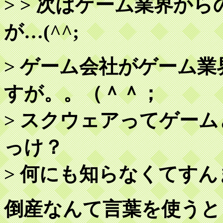
> > 次はゲーム業界か
が…(^^;
> ゲーム会社がゲーム
すが。。（＾＾；
> スクウェアってゲー
っけ？
> 何にも知らなくてすん
倒産なんて言葉を使うと