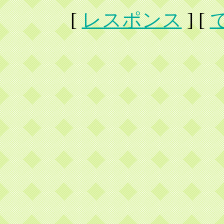
[
レスポンス
] [