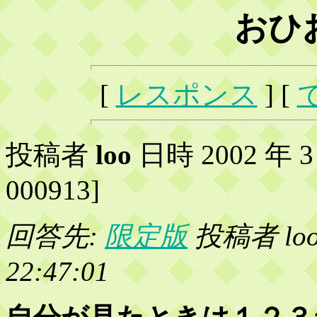
おひ
[
レスポンス
] [
投稿者
loo
日時 2002 年 3 月
000913]
回答先:
限定版
投稿者 loo 
22:47:01