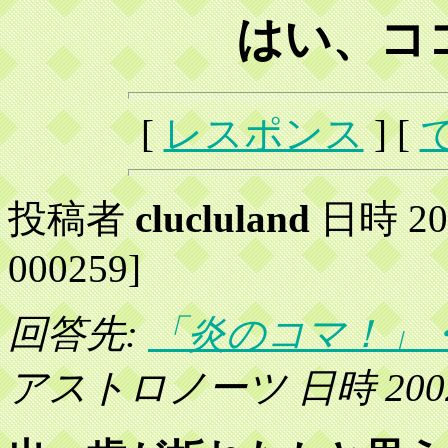
はい、ココ
[
レスポンス
] [
投稿者
clucluland
日時 200
000259]
回答先:
「炎のコマ！」
アストロノーツ 日時 2002 年 