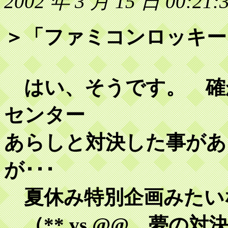
2002 年 3 月 15 日 00:21:
＞「ファミコンロッキー
はい、そうです。 確
センター
あらしと対決した事があ
が･･･
夏休み特別企画みたい
（** vs @@ 夢の