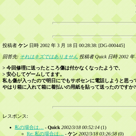
投稿者
ケン
日時 2002 年 3 月 18 日 00:28:38: [DG-000445]
回答先:
それはキズではありません
投稿者 Quick 日時 2002 年 3 
> 今回修理に送ったところ傷は付かなくなったようで、
> 安心してゲームしてます。
私も傷が入ったので明日にでもサポセンに電話しようと思っ
やはり箱に入れて箱に着払いの用紙を貼って送ったのですか?
レスポンス:
私の場合は…
-
Quick
2002/3/18 00:52:14
(
1)
Re: 私の場合は…
-
ケン
2002/3/18 03:26:58
(
0)