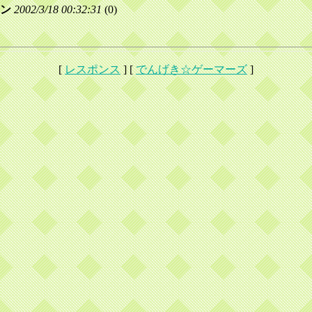
ン
2002/3/18 00:32:31
(
0)
[
レスポンス
] [
でんげき☆ゲーマーズ
]