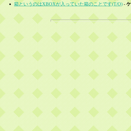
箱というのはXBOXが入っていた箱のことです(T/O)
-
ケ