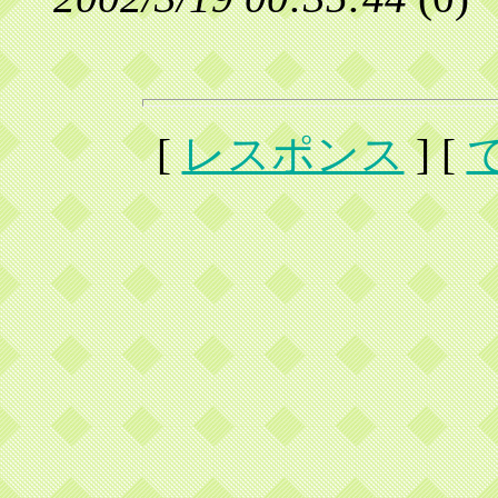
[
レスポンス
] [