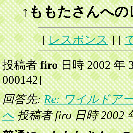
↑ももたさんへの
[
レスポンス
] [
投稿者
firo
日時 2002 年 3 
000142]
回答先:
Re: ワイルド
へ
投稿者 firo 日時 2002 年 