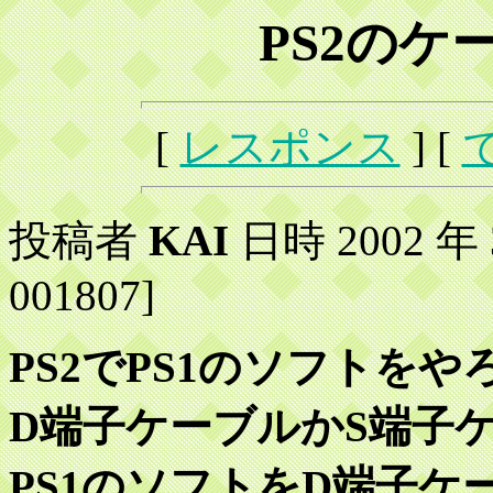
PS2のケ
[
レスポンス
] [
投稿者
KAI
日時 2002 年 3 
001807]
PS2でPS1のソフトを
D端子ケーブルかS端子
PS1のソフトをD端子