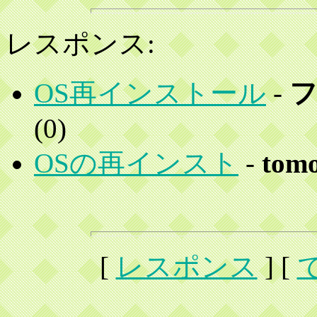
レスポンス:
OS再インストール
-
(
0)
OSの再インスト
-
tom
[
レスポンス
] [