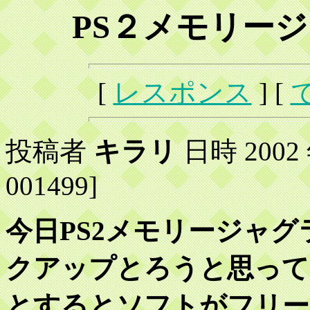
PS２メモリー
[
レスポンス
] [
投稿者
キラリ
日時 2002 年
001499]
今日PS2メモリージャ
クアップとろうと思って
とするとソフトがフリー