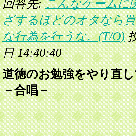
回答先:
こんなゲームに
ざするほどのオタなら買
な行為を行うな。(T/O)
投
日 14:40:40
道徳のお勉強をやり直し
－合唱－