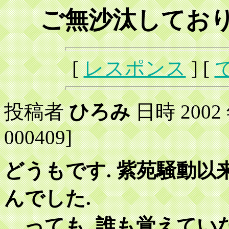
ご無沙汰しており
[
レスポンス
] [
投稿者
ひろみ
日時 2002 年
000409]
どうもです. 紫苑騒動
んでした.
…っても, 誰も覚えてい