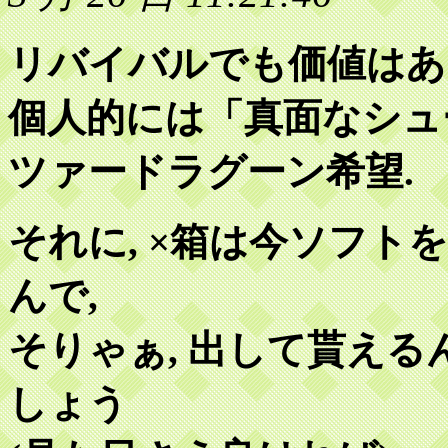
リバイバルでも価値はあ
個人的には「真面なシュ
ツァードラグーン希望.
それに, ×箱は今ソフ
んで,
そりゃぁ, 出して貰え
しょう