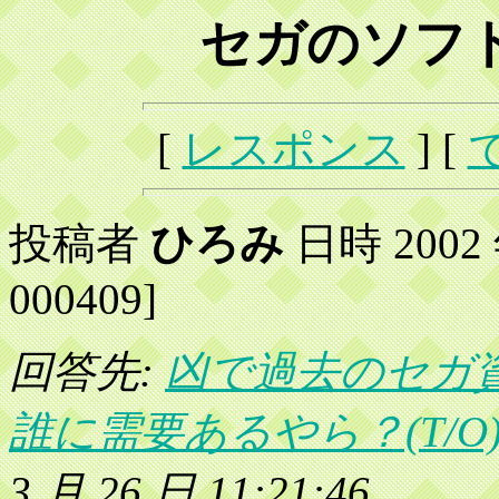
セガのソフ
[
レスポンス
] [
投稿者
ひろみ
日時 2002 年
000409]
回答先:
凶で過去のセガ資産
誰に需要あるやら？(T/O
3 月 26 日 11:21:46