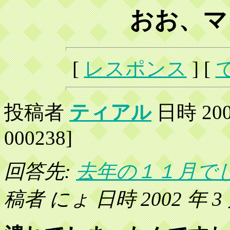
おお、マ
[
レスポンス
] [
投稿者
ティアル
日時 2002
000238]
回答先:
去年の１１月でし
稿者 にょ 日時 2002 年 3 月