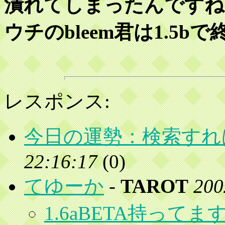
潰れてしまったんですね
ウチのbleem君は1.5
レスポンス:
今日の運勢：検索すれ
22:16:17
(
0)
てゆーか
-
TAROT
200
1.6aBETA持って