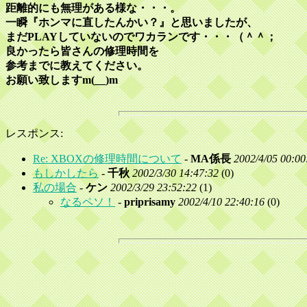
距離的にも無理がある様な・・・。
一瞬『ホンマに直したんかい？』と思いましたが、
まだPLAYしていないのでワカランです・・・（＾＾；
良かったら皆さんの修理時間を
参考までに教えてください。
お願い致しますm(__)m
レスポンス:
Re: XBOXの修理時間について
-
MA係長
2002/4/05 00:00
もしかしたら
-
千秋
2002/3/30 14:47:32
(
0)
私の場合
-
ケン
2002/3/29 23:52:22
(
1)
なるペソ！
-
priprisamy
2002/4/10 22:40:16
(
0)