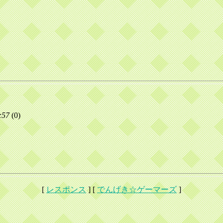
:57
(
0)
[
レスポンス
] [
でんげき☆ゲーマーズ
]