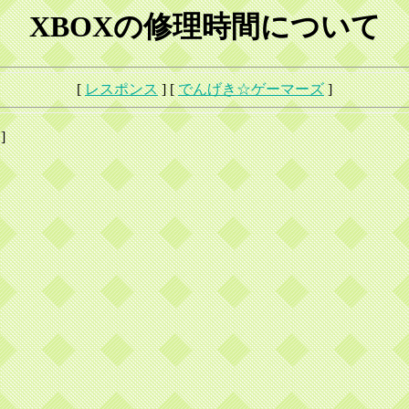
XBOXの修理時間について
[
レスポンス
] [
でんげき☆ゲーマーズ
]
]