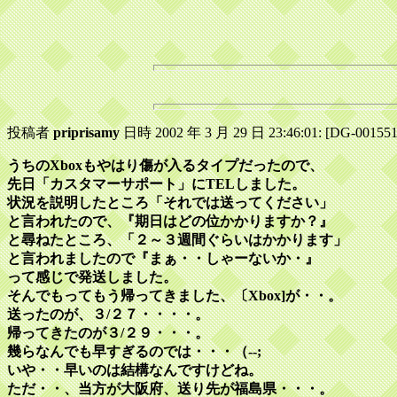
投稿者
priprisamy
日時 2002 年 3 月 29 日 23:46:01: [DG-001551
うちのXboxもやはり傷が入るタイプだったので、
先日「カスタマーサポート」にTELしました。
状況を説明したところ「それでは送ってください」
と言われたので、『期日はどの位かかりますか？』
と尋ねたところ、「２～３週間ぐらいはかかります」
と言われましたので『まぁ・・しゃーないか・』
って感じで発送しました。
そんでもってもう帰ってきました、〔Xbox]が・・。
送ったのが、３/２７・・・・。
帰ってきたのが３/２９・・・。
幾らなんでも早すぎるのでは・・・（--;
いや・・早いのは結構なんですけどね。
ただ・・、当方が大阪府、送り先が福島県・・・。