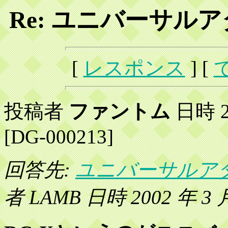
Re: ユニバーサル
[
レスポンス
] [
投稿者
ファントム
日時 20
[DG-000213]
回答先:
ユニバーサルア
者 LAMB 日時 2002 年 3 月 