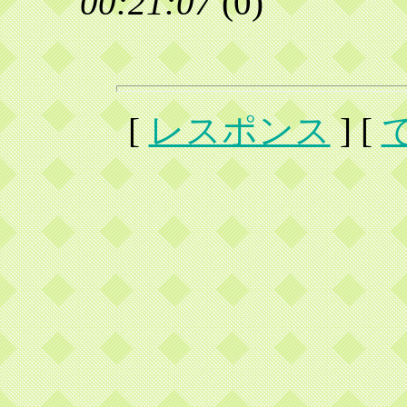
00:21:07
(
0)
[
レスポンス
] [