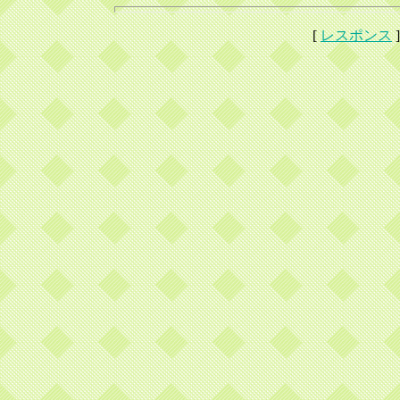
[
レスポンス
]