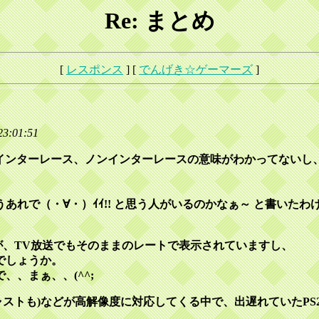
Re: まとめ
[
レスポンス
] [
でんげき☆ゲーマーズ
]
3:01:51
、インターレース、ノンインターレースの意味がわかってない
れで（・∀・）ｲｲ!! と思う人がいるのかなぁ～ と書いたわ
映像が、TV放送でもそのままのレートで表示されていますし、
でしょうか。
、まぁ、、(^^;
キャストも)などが高解像度に対応してくる中で、出遅れていたP