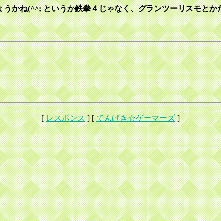
うかね(^^; というか鉄拳４じゃなく、グランツーリスモと
[
レスポンス
] [
でんげき☆ゲーマーズ
]