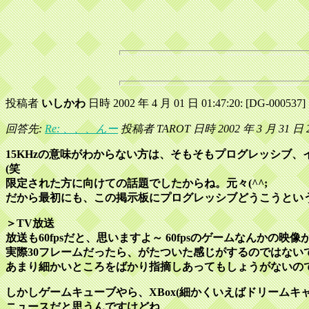
投稿者
いしかわ
日時 2002 年 4 月 01 日 01:47:20: [DG-000537]
回答先:
Re: 、、、んー
投稿者 TAROT 日時 2002 年 3 月 31 日 2
15KHzの意味がわからない方は、そもそもプログレッシブ
(笑
限定された方に向けての話題でしたからね。元々(^^;
だから最初にも、この掲示板にプログレッシブどうこうというあ
＞TV放送
放送も60fpsだと、思いますよ～ 60fpsのゲームなんかの
実際30フレームだったら、がたついた感じがするのではない
あまり細かいところをばかり指摘しあってもしょうがないので、
しかしゲームキューブやら、XBox(細かくいえばドリーム
ニュースだと思うんですけどね、、