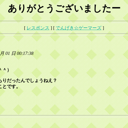
ありがとうございましたー
[
レスポンス
] [
でんげき☆ゲーマーズ
]
01 日 00:17:38
＾＾）
もりだったんでしょうねえ？
ことです。