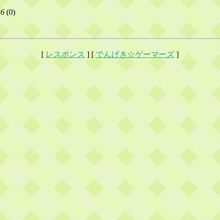
36
(
0)
[
レスポンス
] [
でんげき☆ゲーマーズ
]