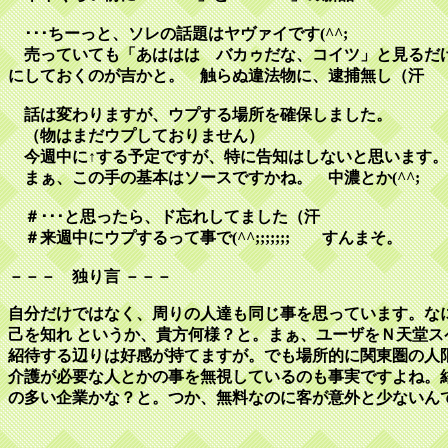
･･･ちーっと、ソレの話題はヤヴァイです(^^;
売っていても「あははは バカゥだな、コイツ」と見るだ
にしておくのが吉かと。 触らぬ違法物に、逮捕無し（汗
話は変わりますが、ウプする場所を確保しました。
（物はまだウプしておりません）
今週中に↑する予定ですが、特に告知はしないと思います。
まぁ、この手の基本はソースですかね。 中濃とか(^^;
＃･･･と思ったら、ド忘れしてました（汗
＃来週中にウプするって事で(^^;;;;;;; すんまそ。
－－－ 独り言 －－－
自分だけではなく、周りの人達も同じ事を思っています。な
己を知れ というか、貴方何様？と。まぁ、ユーザをＮ天堂ス
紹待する辺りは好感が持てますが。でも場所的に関東圏の人
介護が必要な人とかの事を無視しているのも事実ですよね。
の多い企業かな？と。つか、無料なのに客が意外と少ないん