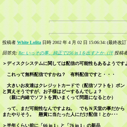
投稿者
White Lolita
日時 2002 年 4 月 02 日 15:06:34: (最終改訂 20
回答先:
Re: いっその事、純正で256 in 1を出すとか（汗
投稿者 c
＞ディスクシステムに関しては配信の可能性もあるようです
これって無料配信ですかね？ 有料配信ですと・・・
大きいお友達はクレジットカードで（配信ソフトを）ポン
と買えそうですが、お子様はどーするんでしょ？
（親に内緒でソフトを買いまくって問題になるとか）
って、まだ可能性なんですよね。 でもＮ天堂の事だから
またやりそう。 懸賞に当たった人にだけ配信！とか･･･
＞半年くらい前に「66 in 1」と「76 in 1」の新品