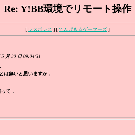
Re: Y!BB環境でリモート操作
[
レスポンス
] [
でんげき☆ゲーマーズ
]
 月 30 日 09:04:31
か
ことは無いと思いますが，
接続って，