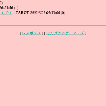
2)
16:23:56
(
1)
うもです
-
TAROT
2002/6/01 04:33:06
(
0)
[
レスポンス
] [
でんげき☆ゲーマーズ
]