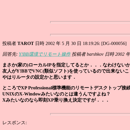
投稿者
TAROT
日時 2002 年 5 月 30 日 18:19:26: [DG-000056]
回答先:
Y!BB環境でリモート操作
投稿者 barshkov 日時 2002 年 5
まさか(家の)ローカルIPを指定してるとか．．．なわけない
友人がY!BBでVNC(類似ソフト)を使っているので出来ない
やはりルータの設定かと思います．
ところでXP Professional標準機能のリモートデスクトップ
UNIXのX-Windowみたいなのとは違うんですよね？
Xみたいなのなら即刻XP乗り換え決定ですが．．．
レスポンス: