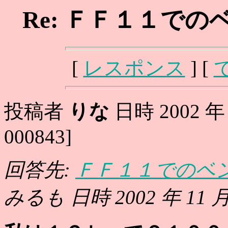
Re: ＦＦ１１で
[
レスポンス
] [
投稿者
りな
日時 2002 年 1
000843]
回答先:
ＦＦ１１でのベ
みるも 日時 2002 年 11 月 1