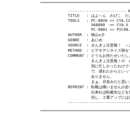
------------------------- N
TITLE	: はよ～ん　わぴこ　だよ～ん

TOOLS	: PC-88VA == CYA.COM

	  X68000  == CYA.X

	  PC-9801 == PIC98.EXE PIC98S.EXE （未確認：PICWL.EXE）

AUTHOR	: 猫山★彡

GENRE	: あにめ

SOURCE	: きんぎょ注意報！　～お嬢様修業は茶道で～

METHOD	: ビデオデジタイズ画をマジックペイントＶＡで修正、加工

COMMENT	: どうもお待たせいたしました。

	  きんぎょ注意報！の　わぴこ　の登場です。

	  別に忙しかったわけでもないけど作業が遅れてしまいました

	  で、遅れたからといって物凄い出来かというとそんなことも

	  ありません。

	  まぁ、月並みだと思いますのでよかったら観てくださいね。

REPRINT	: 転載は構いませんが必ずこのドキュメントを付けてください。

	  出来れば転載先などを知らせて頂けると嬉しいです。

	  但し、２重アップには注意してください。

--------------------------