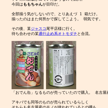
今回は
ももちゃん
が目印だ。

全部揃う気がしないので、とりあえづ 1 箱だけ。

揃ったのはまた何所かで探してこよう。 弱気です。

その後、某
ジャスコ
尾平店様に行く。

待ち合わせの某
通行止め系オトモダチ
と合流。

「おでん缶」なるものが売っていたので購入。 名古屋産
アキバでも同等のものが売られているらしく

そちらも名古屋産のモノが使われているとの噂も。
