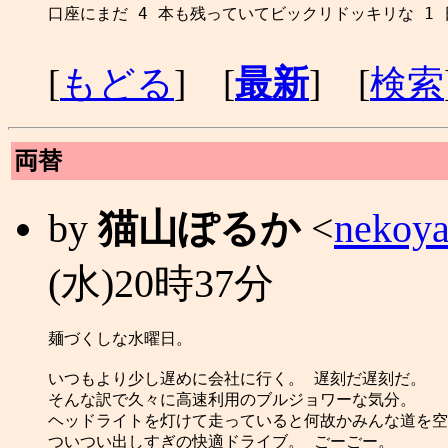
口座にまだ 4 本も残っていてビックリドッキリな 1 
[
もどる
] [
最新
] [
検索
両替
by
猫山ぽるか
<
nekoya
(水)20時37分
麺づくしな水曜日。

いつもより少し遅めに会社に行く。 遅刻だ遅刻だ。

そんな訳で久々に高速利用のブルジョワーな気分。

ヘッドライトを灯けて走っていると何故かみんな道を空
ついつい出しすぎの快適ドライブ。 ごーごー。
