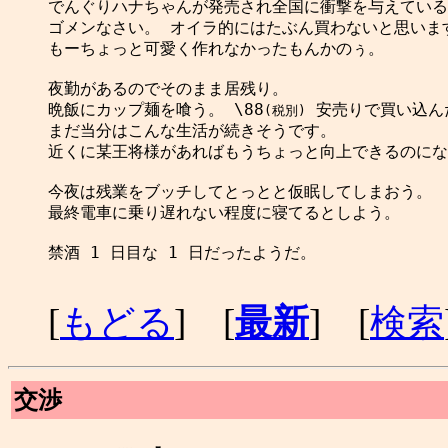
でんぐりハナちゃんが発売され全国に衝撃を与えている
ゴメンなさい。 オイラ的にはたぶん買わないと思います
もーちょっと可愛く作れなかったもんかのぅ。

夜勤があるのでそのまま居残り。

晩飯にカップ麺を喰う。 \88
 安売りで買い込ん
(税別)
まだ当分はこんな生活が続きそうです。

近くに某王将様があればもうちょっと向上できるのにな
今夜は残業をブッチしてとっとと仮眠してしまおう。

最終電車に乗り遅れない程度に寝てるとしよう。

禁酒 1 日目な 1 日だったようだ。

[
もどる
] [
最新
] [
検索
交渉