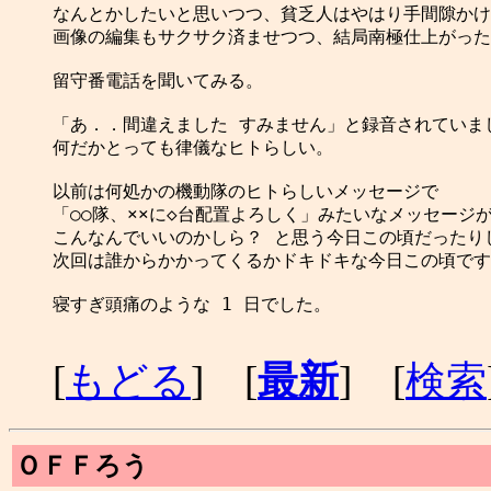
なんとかしたいと思いつつ、貧乏人はやはり手間隙かけ
画像の編集もサクサク済ませつつ、結局南極仕上がった
留守番電話を聞いてみる。

「あ．．間違えました すみません」と録音されていまし
何だかとっても律儀なヒトらしい。

以前は何処かの機動隊のヒトらしいメッセージで

「○○隊、××に◇台配置よろしく」みたいなメッセージが
こんなんでいいのかしら？ と思う今日この頃だったりし
次回は誰からかかってくるかドキドキな今日この頃です
寝すぎ頭痛のような 1 日でした。

[
もどる
] [
最新
] [
検索
ＯＦＦろう