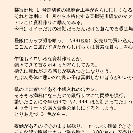
某富洲原 1 号踏切道の統廃合工事がさらに忙しくなる
それとは別に 4 月から本格化する某揖斐川橋梁のマク
アレこれ資料作りに励んでみる。

今日はオイラだけの出勤だったんだけど遊んでる暇は無
昼飯にカップ麺を喰う。 \88
 安売りで買い込ん
(税別)
ここんとこ遊びすぎたからしばらくは質素な暮らしを心
午後もイロいろな資料作りとか。

飽きてきて首をボキっと鳴らしてみる。

指先に痺れが走る感じが病みつきになりそう。

たぶん身体に悪いので良い子は真似しないほうがいいか
机の上に置いてある小銭入れの缶カン。

そろそろ満杯になったので銀行サマにて両替を慣行。

驚いたことに今年だけで \7,000 ほど貯まってたよう
キャラリートの購入資金の足しにするとしよう。

とりあえづ 3 色から～。

夜勤があるのでそのまま居残り。 たっぷり残業できそう
そんな訳で晩飯にカップ麺を喰う。 \88
 安売り
(税別)