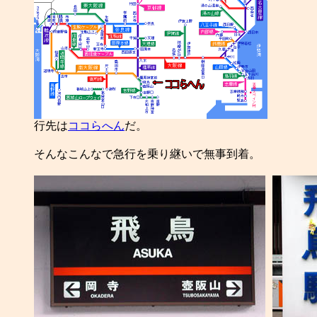

行先は
ココらへん
だ。

そんなこんなで急行を乗り継いで無事到着。
