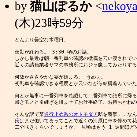
by
猫山ぽるか
<
nekoya
(木)23時59分
どんより曇空な木曜日。

夜勤が終わる。 3:30 頃のお話。

しかし最近は朝一番列車の確認の徹底を云い渡されてい
近くの請負業者サマの事務所におジャ魔してみたりする
何故かささやかな宴が始まる。 うめぇ。

初列車を確認できる程度とか云いながら結構進んでいた
何とか無事に一番列車を確認して二番列車で詰所に帰る
書きモノと引継ぎを済ませてお仕事終了。お待ちかねの
そんな訳で某
通行止め系のオトモダチ
氏
はまだ働いてるってことで近くの河原に車を停めて花
二分咲きくらいでしょうか。 見頃はもう 1 週間ほど先