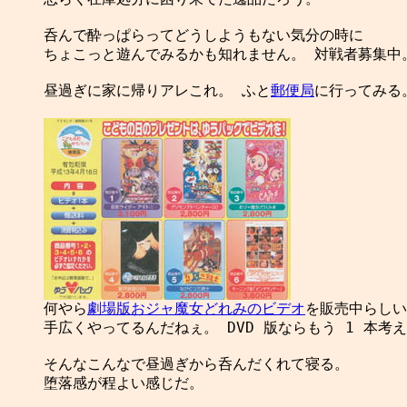
呑んで酔っぱらってどうしようもない気分の時に

ちょこっと遊んでみるかも知れません。 対戦者募集中。
昼過ぎに家に帰りアレこれ。 ふと
郵便局
に行ってみる。

何やら
劇場版おジャ魔女どれみのビデオ
を販売中らしい
手広くやってるんだねぇ。 DVD 版ならもう 1 本考
そんなこんなで昼過ぎから呑んだくれて寝る。

堕落感が程よい感じだ。
