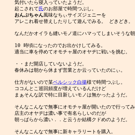
気付いたら寝入っていたようだ。

起こされて
氏
おんぷちゃん
風味なちぃサイズジェニーを

アレこれ着せ替えしたりして遊んでみる。 どきどき。

なんだかオイラも縫いモノ道にハマってしまいそうな朝
10 時頃になったのでお出かけしてみる。

適当に車を停めてオモチャ屋のオヤヂに戦いを挑む。

・・まだ開店していないようだ。

春休みは朝から休まず営業とか云っていたのにぃ。

仕方がないので某
ベルシック白揚
様で時間つぶし。

ココんとこ巡回頻度が増えているんだけど

まぁそんな訳で特に目新しいモノは無かったようだ。

そんなこんなで無事にオモチャ屋が開いたので行ってみ
店主のオヤヂは濃い事で有名らしいのだが

朝っぱらから濃い．．と云うか結構クドめのようだ。

そんなこんなで無事に新キャラリートを購入。
