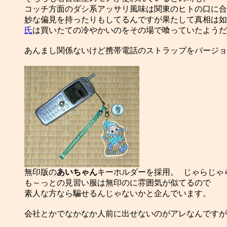
コッチ方面のダシ系アッサリ風味は関東のヒトの口に合
氏
は買いたての冷やかいのをその場で喰っていたようだ
あんまし関係ないけど携帯電話のストラップをバージョ

無印版の
あいちゃん
キーホルダーを採用。 じゃらじゃら
も～っとの見習い服は無印のに雰囲気が似てるので

素人な方なら騙せるんじゃないかと企んでいます。

会社とかでなかなか人前に出せないのがアレなんですが。(