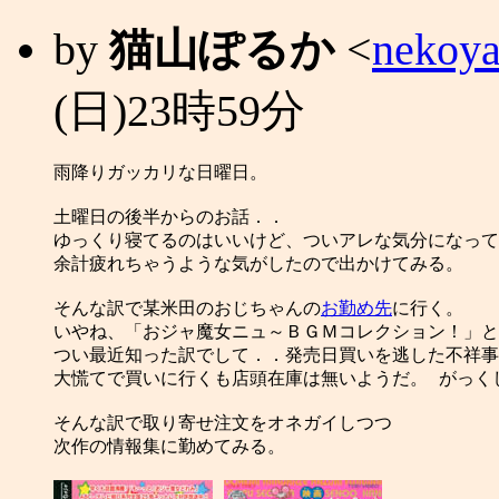
by
猫山ぽるか
<
nekoya
(日)23時59分
雨降りガッカリな日曜日。

土曜日の後半からのお話．．

ゆっくり寝てるのはいいけど、ついアレな気分になって

余計疲れちゃうような気がしたので出かけてみる。

そんな訳で某米田のおじちゃんの
お勤め先
に行く。

いやね、「おジャ魔女ニュ～ＢＧＭコレクション！」とか
つい最近知った訳でして．．発売日買いを逃した不祥事
大慌てで買いに行くも店頭在庫は無いようだ。 がっくし
そんな訳で取り寄せ注文をオネガイしつつ

次作の情報集に勤めてみる。
