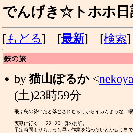
でんげき☆トホホ日記 (
[
もどる
] [
最新
] [
検索
]
鉄の旅
by
猫山ぽるか
<
nekoya
(土)23時59分
飛ぶ鳥の勢いだと落とされちゃうからイカんような土曜
夜勤に行く。 22:20 頃のお話。

予定時間よりちょっと早く作業を始めたいとか云う事で