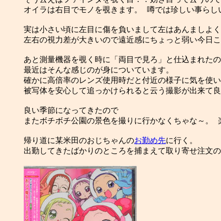
オイラは右目でモノを覗きます。 噂では珍しい事らしい
実は小さい頃に左目に傷を負いまして左はあんましよく
左右の視力差が大きいので遠近感にちょっと弱い今日こ
あと測量機器を覗く時に「両目で見ろ」と仕込まれたの
最近はそんな感じのが身についています。

確かに高倍率のレンズ使用時だと付近の様子に気を使い
被写体を安心して追っかけられると云う撮影が出来て良
良い季節になってきたので

またボチボチ公園の景色を撮りに行かなくちゃな～。 楽
帰り道に某米田のおじちゃんの
お勤め先
に行く。

出勤してきたばかりのところを捕まえて取り寄せ注文の