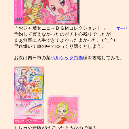

「おジャ魔女ニュ～ＢＧＭコレクション!!」　　
マーベ
予約して買えなかったのがチト心残りでしたが

まぁ無事に入手できてよかったよかった。(^_^)

早速焼いて車の中でゆっくり聴くとしよう。

お次は四日市の某
ベルシック白揚
様を攻略してみる。

トレカの新版が出ていたようなので購入。
