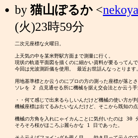
by
猫山ぽるか
<
nekoya
(火)23時59分
二次元座標な火曜日。

上天気の中を某米野駅方面まで測量に行く。

現状の軌道平面図を描くのに細かい資料が要るってんで

今回は光波測距儀を使用。 最近お世話んなっとります。
用地基準標とか云うのにプロの方の測った座標が落とさ
ソレを 2 点見通せる所に機械を据え交会法とか云う手
・・何て感じで出来るらしいんだけど機械の使い方が判
機械座標は出てるみたいなんだけど、そこから既知の点
機械の方角を入れにゃイカんことに気付いたのは 30 
そろそろ桜がほころぶ麗らかな 1 日であった。

そう云えばファインダを覗く目．．効き目って云うので