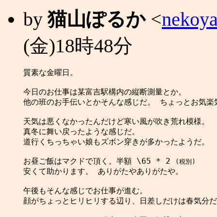
by
猫山ぽるか
<
nekoya
(金)18時48分
質素な金曜日。

今日のお仕事は某富吉駅構内の縦断測量とか。

他の班のお手伝いとかそんな感じだ。 ちょっとお気楽気
天気は悪くなかったんだけど寒い風が吹き荒れ模様。

真冬に舞い戻ったような感じだ。

道行くちっちゃい娘もズボン穿きが多かったようだ。

お昼ご飯はマクドで頂く。半額 \65 * 2 
(税別)
安くて助かります。 ありがたやありがたや。

午後もそんな感じでお仕事が進む。

顔がちょっとヒリヒリする辺り、日差しだけは春気分だ