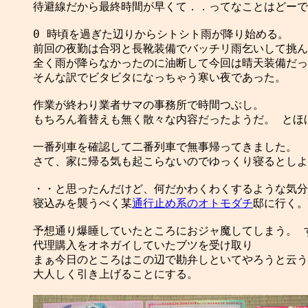
待避線だから最終時間が早くて．．ってなことはどーで
0 時頃を過ぎた辺りからシトシト雨が降り始める。

前回の夜勤は合羽と長靴装備でバッチリ雨乞いして挑ん
全く雨が降らなかったのに油断して今回は晴天装備だっ
そんな訳でビタビタになっちゃう寒い夜であった。

作業が終わり業者サマの事務所で時間つぶし。

もちろん着替えも無く散々な内容だったようだ。 とほほ
一番列車を確認して二番列車で無事帰ってきました。

さて、家に帰る気も起こらないのでゆっくり寝るとしよ
・・と思ったんだけど、何だかわくわくするような気分
寝込みを襲うべく某
通行止め系のオトモダチ
邸に行く。

予想通り爆睡していたところにおジャ魔してしまう。 す
代理購入をオネガイしていたブツを受け取り

まぁ今日のところはこの辺で勘弁しといてやろうと云う
大人しく引き上げることにする。
