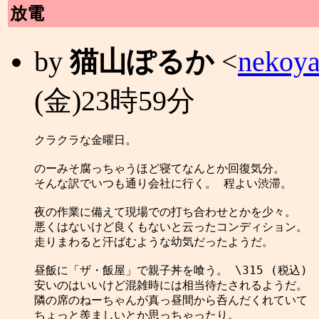
放電
by
猫山ぽるか
<
nekoya
(金)23時59分
クラクラな金曜日。

のーみそ腐っちゃうほど寝てなんとか回復気分。

そんな訳でいつも通り会社に行く。 程よい渋滞。

夜の作業に備えて現場での打ち合わせとかを少々。

悪くはないけど良くもないと云ったコンディション。

走りまわると汗ばむような幼気だったようだ。

昼飯に「ザ・飯屋」で親子丼を喰う。 \315 (税込)

安いのはいいけど混雑時には相当待たされるようだ。

隣の席のねーちゃんが真っ昼間から呑んだくれていて

ちょっと羨ましいとか思っちゃったり。
