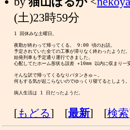
by
猫山ぽるか
<
nekoya
(土)23時59分
1 回休みな土曜日。

夜勤が終わって帰ってくる。 9:00 頃のお話。

予定されていた全ての工事が滞りなく終わったようだ。

始発列車も予定通り運行できました。

心配してたホーム形状も誤差 +10mm 以内に収まり一安
そんな訳で帰ってくるなりバタンきゅ～。

何もする気が起こらないのでゆっくり寝てるとしよう。

病人生活は 1 日だったようだ。

[
もどる
] [
最新
] [
検索