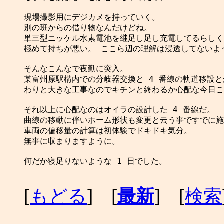
現場撮影用にデジカメを持っていく。

別の班からの借り物なんだけどね。

単三型ニッケル水素電池を継足し足し充電してるらしく

極めて持ちが悪い。 ここら辺の理解は浸透してないよう
そんなこんなで夜勤に突入。

某富州原駅構内での分岐器交換と 4 番線の軌道移設と
わりと大きな工事なのでキチンと終わるか心配な今日こ
それ以上に心配なのはオイラの設計した 4 番線だ。

曲線の移動に伴いホーム形状も変更と云う事ですでに施
車両の偏移量の計算は初体験でドキドキ気分。

無事に収まりますように。

何だか寝足りないような 1 日でした。

[
もどる
] [
最新
] [
検索