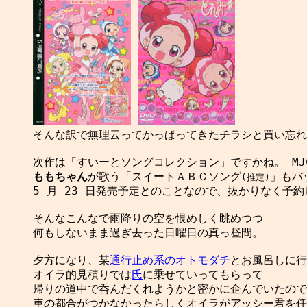
そんな訳で無理云ってかっぱってきたチラシと買い忘れの劇
ももちゃん
が歌う「スイートＡＢＣソング
」もバ
(推定)
5 月 23 日発売予定とのことなので、抜かりなく予約
そんなこんなで雨降りの空を恨めしく眺めつつ

何もしないまま過ぎ去った日曜日の真っ昼間。

夕方になり、某
通行止め系のオトモダチ
とお風呂しに行
オイラ的見積りでは
氏
に乗せていってもらって

帰りの道中で呑んだくれようかと密かに企んでいたので
車の都合がつかなかったらしくオイラがアッシー君を任