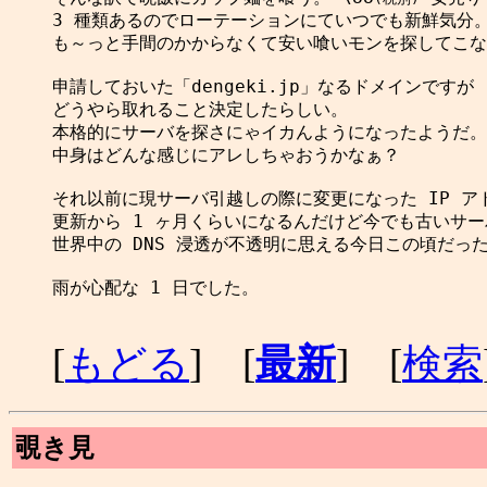
3 種類あるのでローテーションにていつでも新鮮気分。
も～っと手間のかからなくて安い喰いモンを探してこな
申請しておいた「dengeki.jp」なるドメインですが

どうやら取れること決定したらしい。

本格的にサーバを探さにゃイカんようになったようだ。

中身はどんな感じにアレしちゃおうかなぁ？

それ以前に現サーバ引越しの際に変更になった IP アド
更新から 1 ヶ月くらいになるんだけど今でも古いサー
世界中の DNS 浸透が不透明に思える今日この頃だった
雨が心配な 1 日でした。

[
もどる
] [
最新
] [
検索
覗き見