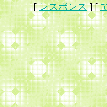
[
レスポンス
] [