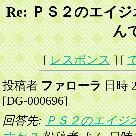
Re: ＰＳ２のエイ
ん
[
レスポンス
] [
投稿者
ファローラ
日時 20
[DG-000696]
回答先:
ＰＳ２のエイジ