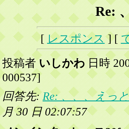
Re:
[
レスポンス
] [
投稿者
いしかわ
日時 2002
000537]
回答先:
Re: 、、、えっ
月 30 日 02:07:57