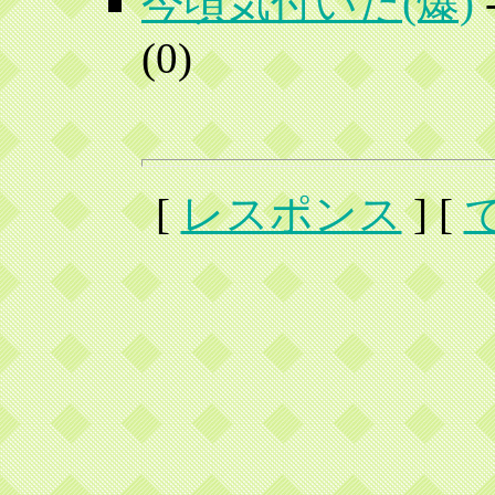
今頃気付いた(爆)
(
0)
[
レスポンス
] [