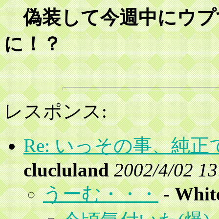
偽装して今週中にウプ
に！？
レスポンス:
Re: いっその事、純正で
clucluland
2002/4/02 13
うーむ・・・
-
White