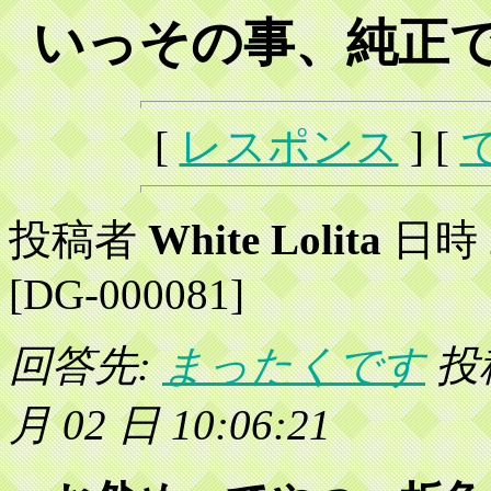
いっその事、純正で2
[
レスポンス
] [
投稿者
White Lolita
日時 2
[DG-000081]
回答先:
まったくです
投稿
月 02 日 10:06:21