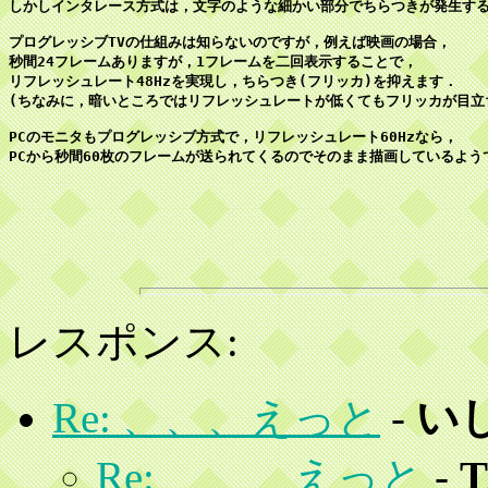
しかしインタレース方式は，文字のような細かい部分でちらつきが発生する
プログレッシブTVの仕組みは知らないのですが，例えば映画の場合，

秒間24フレームありますが，1フレームを二回表示することで，

リフレッシュレート48Hzを実現し，ちらつき(フリッカ)を抑えます．

(ちなみに，暗いところではリフレッシュレートが低くてもフリッカが目立ち
PCのモニタもプログレッシブ方式で，リフレッシュレート60Hzなら，

レスポンス:
Re: 、、、えっと
-
い
Re: 、、、えっと
-