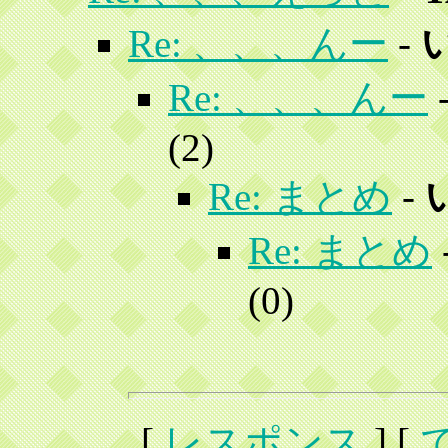
Re: 、、、んー
-
Re: 、、、んー
(
2)
Re: まとめ
-
Re: まとめ
(
0)
[
レスポンス
] [