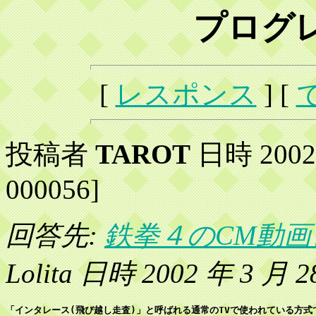
プログ
[
レスポンス
] [
投稿者
TAROT
日時 2002 
000056]
回答先:
鉄拳４のCM動
Lolita 日時 2002 年 3 月 2
「インタレース(飛び越し走査)」と呼ばれる通常のTVで使われている方式で